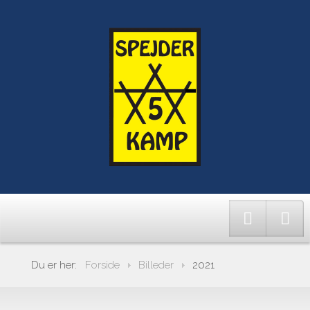
Du er her:
Forside
Billeder
2021